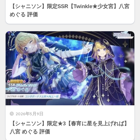
【シャニソン】限定SSR【Twinkle★少女宮】八宮
めぐる 評価
2026年5月9日
【シャニソン】限定★3【春宵に星を見上げれば】
八宮 めぐる 評価