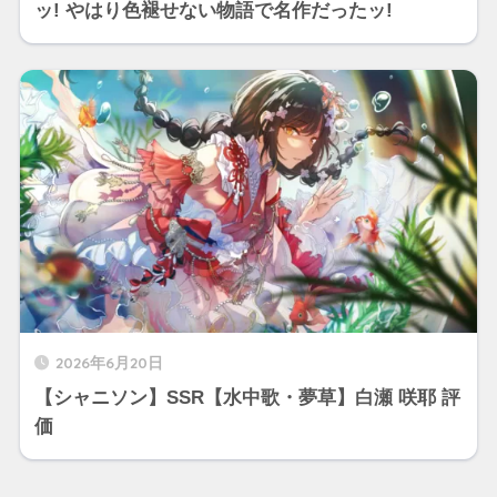
ッ! やはり色褪せない物語で名作だったッ!
2026年6月20日
【シャニソン】SSR【水中歌・夢草】白瀬 咲耶 評
価