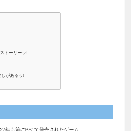
ストーリーッ!
しがあるッ!
27年も前にPS1て発売されたゲーム。