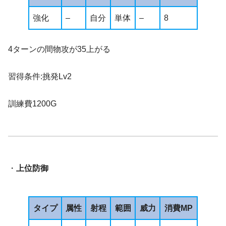
強化
–
自分
単体
–
8
4ターンの間物攻が35上がる
習得条件:挑発Lv2
訓練費1200G
・
上位防御
タイプ
属性
射程
範囲
威力
消費MP