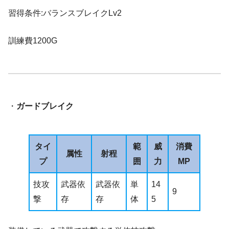
習得条件:バランスブレイクLv2
訓練費1200G
・
ガードブレイク
タイ
範
威
消費
属性
射程
プ
囲
力
MP
技攻
武器依
武器依
単
14
9
撃
存
存
体
5