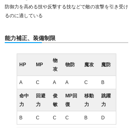
防御力を高める技や反撃する技などで敵の攻撃を引き受け
るのに適している
能力補正、装備制限
物
HP
MP
物防
魔攻
魔防
攻
A
C
A
A
C
B
命中
回避
俊
MP回
移動
跳躍
力
力
敏
復
力
力
B
C
C
C
B
D