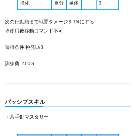
強化
–
自分
単体
–
3
次の行動順まで戦闘ダメージを1/4にする
※使用後移動コマンド不可
習得条件:挑発Lv3
訓練費1400G
パッシブスキル
・
片手剣マスタリー