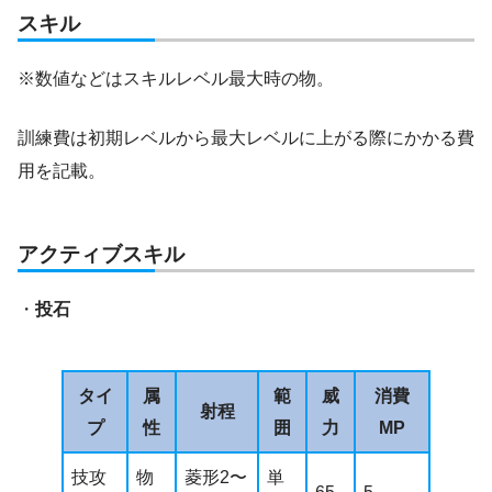
スキル
※数値などはスキルレベル最大時の物。
訓練費は初期レベルから最大レベルに上がる際にかかる費
用を記載。
アクティブスキル
・
投石
タイ
属
範
威
消費
射程
プ
性
囲
力
MP
技攻
物
菱形2〜
単