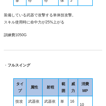
撃
存
存
体
5
装備している武器で攻撃する単体技攻撃。
スキル使用時に命中力が25%上がる
訓練費1050G
・
フルスイング
タイ
範
威
消費
属性
射程
プ
囲
力
MP
技攻
武器依
武器依
単
16
10