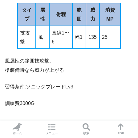
タイ
属
範
威
消費
射程
プ
性
囲
力
MP
技攻
直線1〜
風
幅1
135
25
撃
6
風属性の範囲技攻撃。
槍装備時なら威力が上がる
習得条件:ソニックブレードLv3
訓練費3000G
ホーム
メニュー
検索
TOP