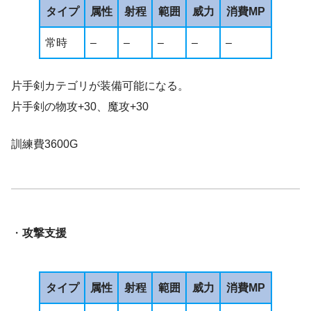
タイプ
属性
射程
範囲
威力
消費MP
常時
–
–
–
–
–
片手剣カテゴリが装備可能になる。
片手剣の物攻+30、魔攻+30
訓練費3600G
・
攻撃支援
タイプ
属性
射程
範囲
威力
消費MP