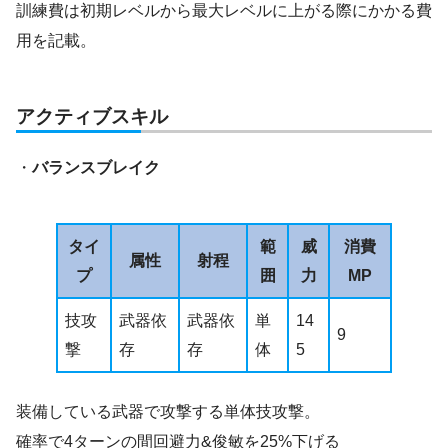
訓練費は初期レベルから最大レベルに上がる際にかかる費
用を記載。
アクティブスキル
・
バランスブレイク
タイ
範
威
消費
属性
射程
プ
囲
力
MP
技攻
武器依
武器依
単
14
9
撃
存
存
体
5
装備している武器で攻撃する単体技攻撃。
確率で4ターンの間回避力&俊敏を25%下げる