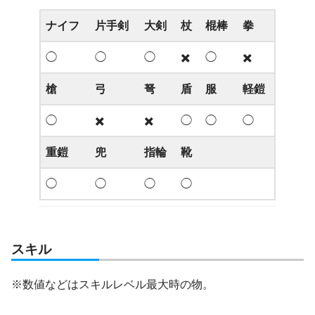
ナイフ
片手剣
大剣
杖
棍棒
拳
◯
◯
◯
✖️
◯
✖️
槍
弓
弩
盾
服
軽鎧
◯
✖️
✖️
◯
◯
◯
重鎧
兜
指輪
靴
◯
◯
◯
◯
スキル
※数値などはスキルレベル最大時の物。