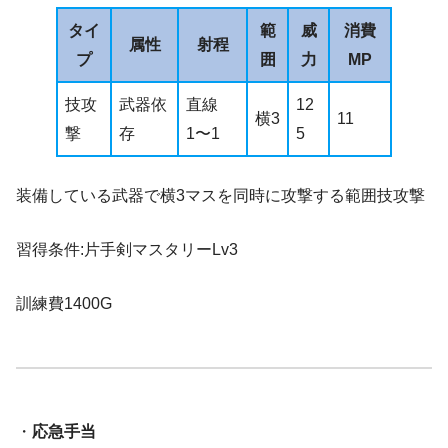
タイ
範
威
消費
属性
射程
プ
囲
力
MP
技攻
武器依
直線
12
横3
11
撃
存
1〜1
5
装備している武器で横3マスを同時に攻撃する範囲技攻撃
習得条件:片手剣マスタリーLv3
訓練費1400G
・
応急手当