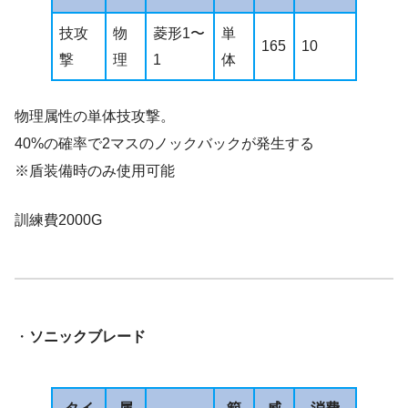
技攻
物
菱形1〜
単
165
10
撃
理
1
体
物理属性の単体技攻撃。
40%の確率で2マスのノックバックが発生する
※盾装備時のみ使用可能
訓練費2000G
・
ソニックブレード