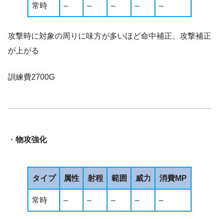
常時
–
–
–
–
–
攻撃時に対象の周りに味方が多いほど命中補正、攻撃補正
が上がる
訓練費2700G
・
物攻強化
タイプ
属性
射程
範囲
威力
消費MP
常時
–
–
–
–
–