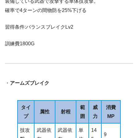
装備している武器で攻撃する単体技攻撃。
確率で4ターンの間物防を25%下げる
習得条件:バランスブレイクLv2
訓練費1800G
・
アームズブレイク
タイ
範
威
消費
属性
射程
プ
囲
力
MP
技攻
武器依
武器依
単
14
9