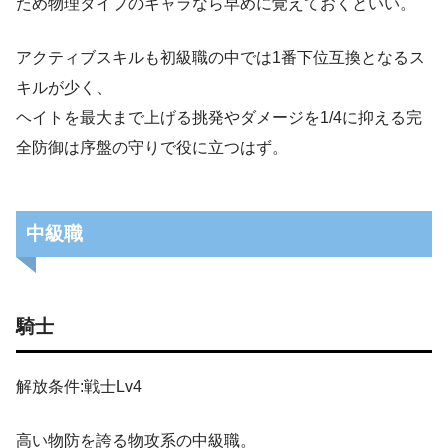
ため物理タイプのキャラなら早めに覚えておくといい。
アクティブスキルも初級職の中では1番下位互換となるス
キルが少く、
ヘイトを最大まで上げる挑発やダメージを1/4に抑える完
全防御は序盤の守りで役に立つはず。
中級職
騎士
解放条件:戦士Lv4
高い物防を誇る物攻系の中級職。