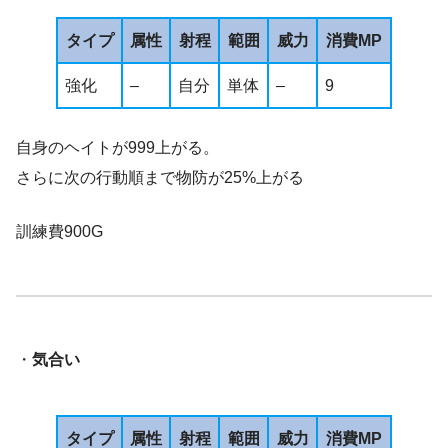
タイプ
属性
射程
範囲
威力
消費MP
強化
–
自分
単体
–
9
自身のヘイトが999上がる。
さらに次の行動順まで物防が25%上がる
訓練費900G
・
気合い
タイプ
属性
射程
範囲
威力
消費MP