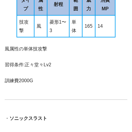
タイ
属
範
威
消費
射程
プ
性
囲
力
MP
技攻
菱形1〜
単
風
165
14
撃
3
体
風属性の単体技攻撃
習得条件:正々堂々Lv2
訓練費2000G
・
ソニックスラスト