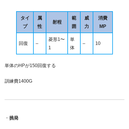
タイ
属
範
威
消費
射程
プ
性
囲
力
MP
菱形1〜
単
回復
–
–
10
1
体
単体のHPが150回復する
訓練費1400G
・
挑発