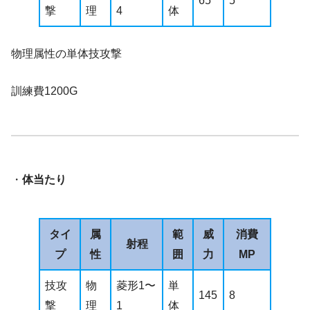
65
5
撃
理
4
体
物理属性の単体技攻撃
訓練費1200G
・
体当たり
タイ
属
範
威
消費
射程
プ
性
囲
力
MP
技攻
物
菱形1〜
単
145
8
撃
理
1
体