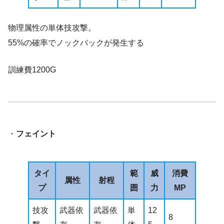
物理属性の単体技攻撃。
55%の確率でノックバックが発生する
訓練費1200G
・
フェイント
タイ
範
威
消費
属性
射程
プ
囲
力
MP
技攻
武器依
武器依
単
12
8