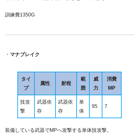
訓練費1350G
・
マナブレイク
タイ
範
威
消費
属性
射程
プ
囲
力
MP
技攻
武器依
武器依
単
95
7
撃
存
存
体
装備している武器でMPへ攻撃する単体技攻撃。