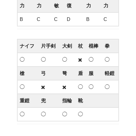
力
力
敏
復
力
力
B
C
C
D
B
C
ナイフ
片手剣
大剣
杖
棍棒
拳
◯
◯
◯
✖️
◯
◯
槍
弓
弩
盾
服
軽鎧
◯
✖️
✖️
◯
◯
◯
重鎧
兜
指輪
靴
◯
◯
◯
◯