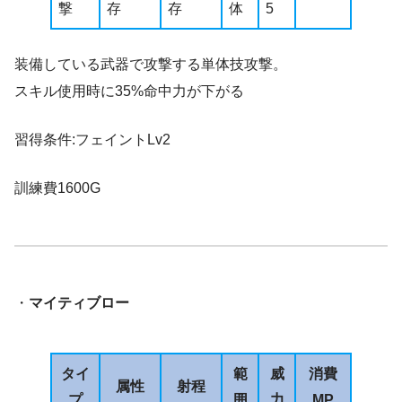
撃
存
存
体
5
装備している武器で攻撃する単体技攻撃。
スキル使用時に35%命中力が下がる
習得条件:フェイントLv2
訓練費1600G
・
マイティブロー
タイ
範
威
消費
属性
射程
プ
囲
力
MP