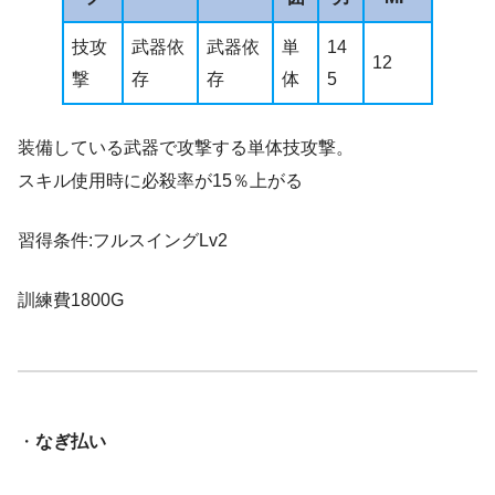
技攻
武器依
武器依
単
14
12
撃
存
存
体
5
装備している武器で攻撃する単体技攻撃。
スキル使用時に必殺率が15％上がる
習得条件:フルスイングLv2
訓練費1800G
・
なぎ払い