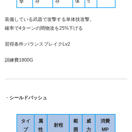
撃
存
存
体
5
装備している武器で攻撃する単体技攻撃。
確率で4ターンの間物攻を25%下げる
習得条件:バランスブレイクLv2
訓練費1800G
・
シールドバッシュ
タイ
属
範
威
消費
射程
プ
性
囲
力
MP