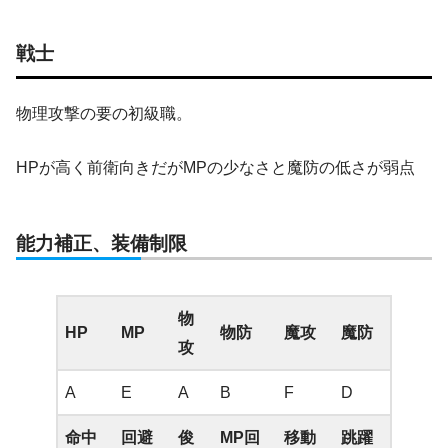
戦士
物理攻撃の要の初級職。
HPが高く前衛向きだがMPの少なさと魔防の低さが弱点
能力補正、装備制限
物
HP
MP
物防
魔攻
魔防
攻
A
E
A
B
F
D
命中
回避
俊
MP回
移動
跳躍