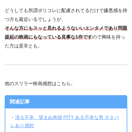
結局のところ暴力解決ですのでその道にはまだまだ遠いと
どうしても所謂ポリコレに配慮されてるだけで嫌悪感を持
いう話でもありましたね。
つ方も最近いるでしょうが、
そんな方にもスッと見れるようないいエンタメであり問題
提起の映画にもなっている見事な1作です
ので興味を持っ
それを見た我々はインクルージョンしまし
た方は是非とも。
ょう。
他のスリラー映画感想はこちら。
関連記事
・
浸る不幸、望まぬ奇跡 PITY ある不幸な男 ネタバ
レあり感想