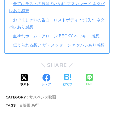
・
全てはラストの展開のために マスカレード ネタバ
レあり感想
ちょっと品のない悪い言い方をしますがそこまでクサさを
・
おぞましき罪の告白 ロストボディ 〜消失〜 ネタ
感じない映画に出来上がっています。
バレあり感想
・
血塗れホーム・アローン BECKY ベッキー 感想
思想をある種荒唐無稽と
・
伝えられる想い ザ・メッセージ ネタバレあり感想
も言える設定で包んでいるうまさがある映画
SHARE
LINE
ポスト
シェア
はてブ
CATEGORY :
サスペンス映画
TAGS :
映画 あ行