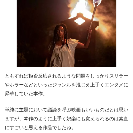
タイトルの
アンテベラムとは”南北戦争前の”という意味らしいです
よ。
ともすれば拒否反応されるような問題をしっかりスリラー
見た後だとちゃんと別の意味で正しいタイ
やホラーなどといったジャンルを混じえ上手くエンタメに
トルなのですが
昇華していた本作。
初見だとここでも大分惑わせに来ていたん
ですね。
単純に主題において議論を呼ぶ映画もいいものだとは思い
ますが、本作のように上手く娯楽にも変えられるのは素直
にすごいと思える作品でしたね。