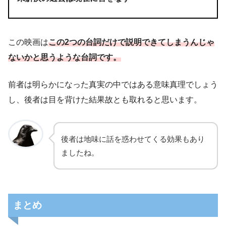
この映画は
この2つの台詞だけで説明できてしまうんじゃ
ないかと思うような台詞です。
実際にはヴェロニカ視点が過去、エデン視
前者は明らかになった真実の中ではある意味真理でしょう
点が現在という構成で見事でしたね。
し、後者は目を背けた結果故とも取れると思います。
後者は地味に話を惑わせてくる効果もあり
ましたね。
まとめ