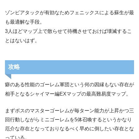
ゾンビアタックが有効なためフェニックスによる蘇生が最
も最適解な手段。
3人ほどマップ上で散らせて待機させておけば壊滅するこ
とはないはず。
攻略
癖のある性能のゴーレム軍団という何の因縁もない存在が
相手となるシャイマー編EXマップの最高難易度マップ。
まずボスのマスターゴーレムが毎ターン能力が上昇かつ三
回行動しながらミニゴーレムを5体召喚するというかなり
厄介な存在となっておりなるべく早めに倒したい存在とな
っている。