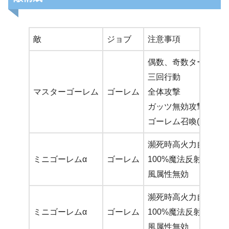
敵
ジョブ
注意事項
偶数、奇数ターンで
三回行動
マスターゴーレム
ゴーレム
全体攻撃
ガッツ無効攻撃スキ
ゴーレム召喚(最大6回
瀕死時高火力自爆攻
ミニゴーレムα
ゴーレム
100%魔法反射パッシ
風属性無効
瀕死時高火力自爆攻
ミニゴーレムα
ゴーレム
100%魔法反射パッシ
風属性無効