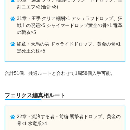
剣ニエフ×2(合計×8)
31章・王手 クリア報酬×1 アシュラフドロップ、狂
戦士の呪鎧×5 シャイマードロップ黄金の骨×1 竜革
の戦衣×5
終章・犬馬の労 ドゥライドドロップ、黄金の骨×1
黒死王の杖×5
合計51個、共通ルートと合わせて1周58個入手可能。
フェリクス編真相ルート
22章・流浪する者・前編 襲撃者ドロップ、黄金の
骨×1 氷竜爪×4