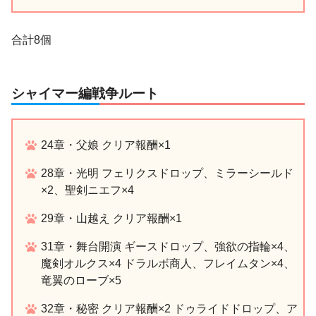
合計8個
シャイマー編戦争ルート
24章・父娘 クリア報酬×1
28章・光明 フェリクスドロップ、ミラーシールド
×2、聖剣ニエフ×4
29章・山越え クリア報酬×1
31章・舞台開演 ギースドロップ、強欲の指輪×4、
魔剣オルクス×4 ドラルボ商人、フレイムタン×4、
竜翼のローブ×5
32章・秘密 クリア報酬×2 ドゥライドドロップ、ア