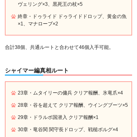
ヴェリング×3、黒死王の杖×5
終章・ドゥライド ドゥライドドロップ、黄金の魚
×1、マナローブ×2
合計38個、共通ルートと合わせて46個入手可能。
シャイマー編真相ルート
23章・ムタイリーの傭兵 クリア報酬、氷竜爪×4
28章・谷を超えて クリア報酬、ウイングブーツ×5
29章・ドラルボ国潜入 クリア報酬×1
30章・竜谷関 関守長ドロップ、戦槌ボルグ×4