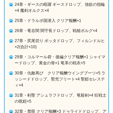
24章・ギースの暗躍 ギースドロップ、強欲の指輪
×4 魔剣オルクス×4
25章・ドラルボ国潜入 クリア報酬×1
26章・竜谷関 関守長ドロップ、戦槌ボルグ×4
27章・尻尾切り ボッタドロップ、フィルンドルヒ
×2(合計×10)
29章・コルマール砦・後編クリア報酬×1 シャイマ
ードロップ、黄金の骨×1 竜革の戦衣×5
30章・仇敵再び クリア報酬ウイングブーツ×5 ラ
ッシードドロップ、聖兜フリート×4 聖鎧セレステ
ィ×4
31章・剣聖 アシュラフドロップ、竜殺剣×4 狂戦士
の呪鎧×5
32章・禁呪 クリア報酬×3 ドゥライドドロップ、ア