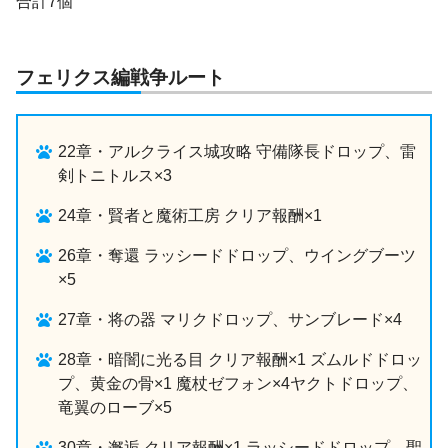
合計7個
フェリクス編戦争ルート
22章・アルクライス城攻略 守備隊長ドロップ、雷
剣トニトルス×3
24章・賢者と魔術工房 クリア報酬×1
26章・奪還 ラッシードドロップ、ウイングブーツ
×5
27章・将の器 マリクドロップ、サンブレード×4
28章・暗闇に光る目 クリア報酬×1 ズムルドドロッ
プ、黄金の骨×1 魔杖ゼフォン×4ヤクトドロップ、
竜翼のローブ×5
30章・邂逅 クリア報酬×1 ラッシードドロップ、聖