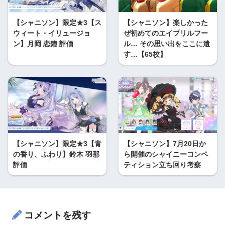
【シャニソン】限定★3【ス
【シャニソン】楽しかった
ウィート・イリュージョ
ぜ初めてのエイプリルフー
ン】月岡 恋鐘 評価
ル… その思い出をここに遺
す…【65枚】
【シャニソン】限定★3【青
【シャニソン】7月20日か
の香り、ふわり】鈴木 羽那
ら開催のシャイニーコンペ
評価
ティション立ち回り考察
コメントを残す