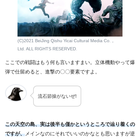
(C)2021 BeiJing Qishu Yicai Cultural Media Co.，
Ltd. ALL RIGHTS RESERVED.
ここでの戦闘はもう何も言いますまい。立体機動やって爆
弾で仕留めると、進撃の〇〇要素ですよ。
流石節操がないぜ!
この天空の島、実は後半も僅かというところで辿り着くの
ですが、
メインなのにそれでいいのかなとも思いますが逆