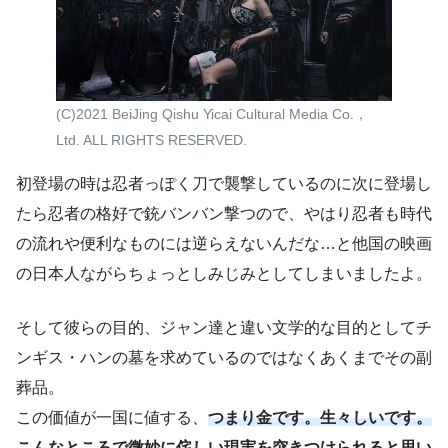
(C)2021 BeiJing Qishu Yicai Cultural Media Co.，
Ltd. ALL RIGHTS RESERVED.
初登場の時は忍者っぽく刀で襲撃しているのに次に登場し
たら忍者の格好で銃バンバン撃つので、やはり忍者も時代
の流れや便利なものには逆らえないんだな…と他国の映画
の日本人ながらちょっとしみじみとしてしまいましたよ。
そして彼らの目的、ジャン達と違い文学的な目的としてチ
ンギス・ハンの墓を求めているのではなくあくまでその副
葬品。
この価値が一国に値する、
つまり金です。生々しいです。
こんなところで微妙に侘しい現実を突きつけられると思い