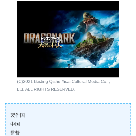
(C)2021 BeiJing Qishu Yicai Cultural Media Co.，
Ltd. ALL RIGHTS RESERVED.
製作国
中国
監督