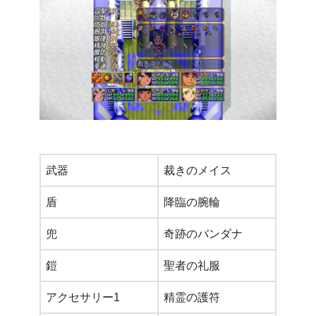
武器
裁きのメイス
盾
降臨の腕輪
兜
奇跡のバンダナ
鎧
聖者の礼服
アクセサリー1
精霊の護符