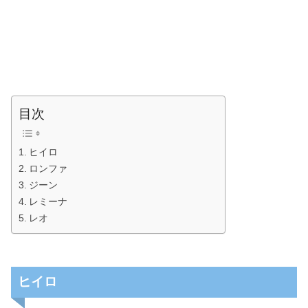
目次
ヒイロ
ロンファ
ジーン
レミーナ
レオ
ヒイロ