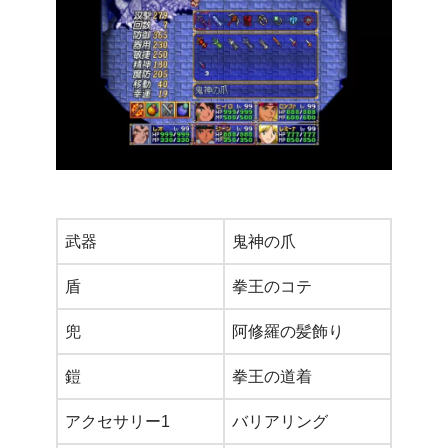
武器
鬼神の爪
盾
拳王のコテ
兜
阿修羅の髪飾り
鎧
拳王の道着
アクセサリー1
バリアリング