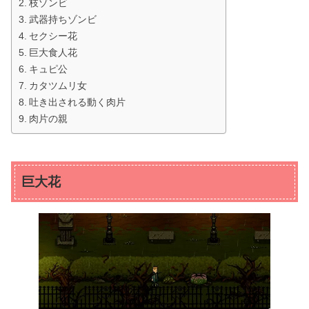
枝ゾンビ
武器持ちゾンビ
セクシー花
巨大食人花
キュピ公
カタツムリ女
吐き出される動く肉片
肉片の親
巨大花