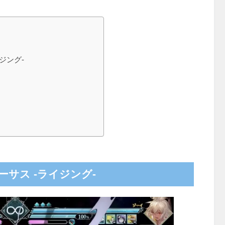
ジング-
サス -ライジング-