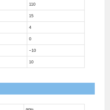
110
15
4
0
−10
10
90%