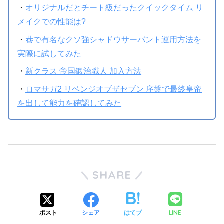
・
オリジナルだとチート級だったクイックタイム リ
メイクでの性能は?
・
巷で有名なクソ強シャドウサーバント運用方法を
実際に試してみた
・
新クラス 帝国鍛治職人 加入方法
・
ロマサガ2 リベンジオブザセブン 序盤で最終皇帝
を出して能力を確認してみた
SHARE
LINE
ポスト
シェア
はてブ