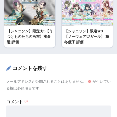
【シャニソン】限定★3【う
【シャニソン】限定★3
つけものたちの画布】浅倉
【ノーウェア♡ガール】 黛
透 評価
冬優子 評価
コメントを残す
メールアドレスが公開されることはありません。
※
が付いてい
る欄は必須項目です
コメント
※