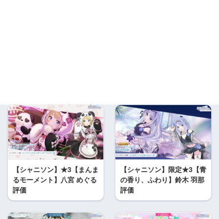
【シャニソン】★3【まんま
【シャニソン】限定★3【青
るモーメント】八宮 めぐる
の香り、ふわり】鈴木 羽那
評価
評価