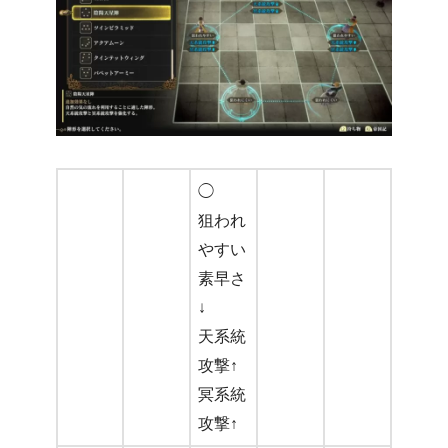
◯
狙われ
やすい
素早さ
↓
天系統
攻撃↑
冥系統
攻撃↑