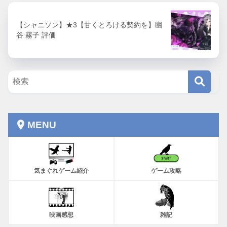
【シャニソン】★3【甘くとろける契約を】幽
谷 霧子 評価
MENU
気まぐれゲーム紹介
ゲーム攻略
映画感想
雑記