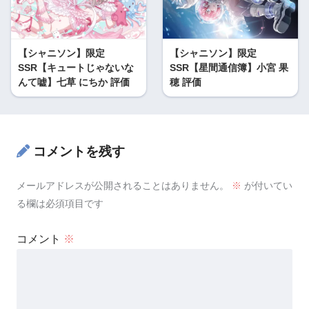
【シャニソン】限定
【シャニソン】限定
SSR【キュートじゃないな
SSR【星間通信簿】小宮 果
んて嘘】七草 にちか 評価
穂 評価
コメントを残す
メールアドレスが公開されることはありません。
※
が付いてい
る欄は必須項目です
コメント
※