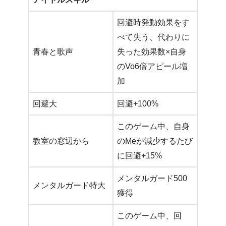
回避時発動効果をす
べて失う、代わりに
青春と歌声
失った効果数×自身
のVo6倍アピール増
加
回避大
回避+100%
このゲーム中、自身
教室の窓辺から
のMeが減少するたび
に回避+15%
メンタルガード500
メンタルガード特大
獲得
このゲーム中、回