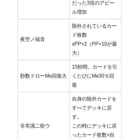
だった3倍のアピー
ル増加
除外されているカー
ド枚数
夜空ノ福音
xPP+2（PP+10が最
大）
15秒間、カードを引
秒数ドローMe回復大
くたびにMe30％回
復
自身の除外カードを
すべてデッキに戻
す。
非常識二歌ウ
この時にデッキに戻
ったカード枚数×自