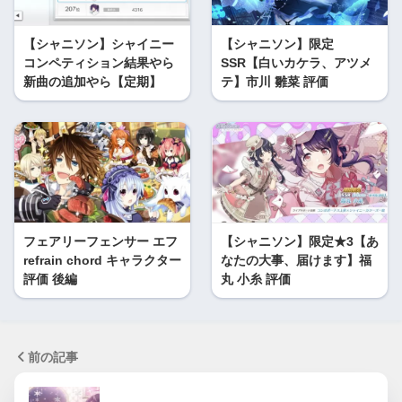
【シャニソン】シャイニー
【シャニソン】限定
コンペティション結果やら
SSR【白いカケラ、アツメ
新曲の追加やら【定期】
テ】市川 雛菜 評価
フェアリーフェンサー エフ
【シャニソン】限定★3【あ
refrain chord キャラクター
なたの大事、届けます】福
評価 後編
丸 小糸 評価
前の記事