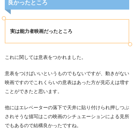
良かったところ
実は能力者映画だったところ
これに関しては意表をつかれました。
意表をつけばいいというものでもないですが、動きがない
映画ですのでこれくらいの意表はあった方が見応えは増す
リチャードのた
ことができたと思います。
め身動きが取れないままという後半までひたすら受け身の
展開です
他にはエレベーターの落下で天井に貼り付けられ押しつぶ
されそうな描写はこの映画のシチュエーションによる見所
でもあるので結構良かったですね。
ここまで事態が動かないのも珍しい。