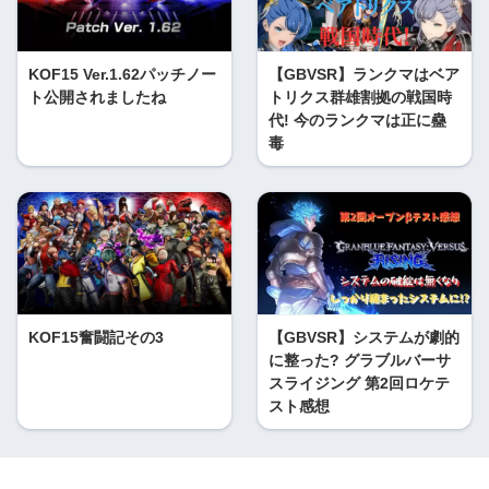
KOF15 Ver.1.62パッチノー
【GBVSR】ランクマはベア
ト公開されましたね
トリクス群雄割拠の戦国時
代! 今のランクマは正に蠱
毒
KOF15奮闘記その3
【GBVSR】システムが劇的
に整った? グラブルバーサ
スライジング 第2回ロケテ
スト感想