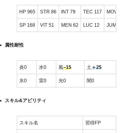
HP 965
STR 86
INT 79
TEC 117
MOVE 3
SP 168
VIT 51
MEN 62
LUC 12
JUMP 1.0
属性耐性
炎0
水0
風
−15
土
＋25
氷0
雷0
光0
闇0
スキル&アビリティ
スキル名
習得FP