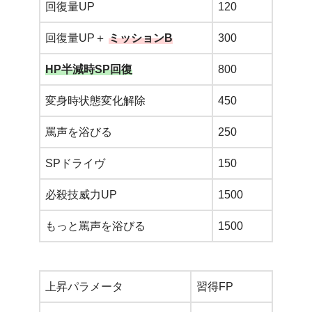
回復量UP
120
回復量UP＋
ミッションB
300
HP半減時SP回復
800
変身時状態変化解除
450
罵声を浴びる
250
SPドライヴ
150
必殺技威力UP
1500
もっと罵声を浴びる
1500
上昇パラメータ
習得FP