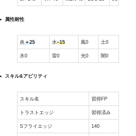
属性耐性
炎
＋25
水
−15
風0
土0
氷0
雷0
光0
闇0
スキル&アビリティ
スキル名
習得FP
トラストエッジ
習得済み
Sフライエッジ
140