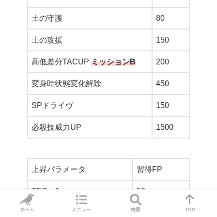
土の守護
80
土の攻援
150
高低差分TACUP
ミッションB
200
変身時状態変化解除
450
SPドライヴ
150
必殺技威力UP
1500
上昇パラメータ
習得FP
TEC＋1
50
ホーム
メニュー
検索
TOP
TEC＋2
200