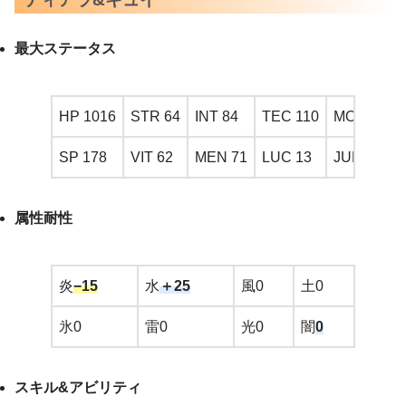
最大ステータス
HP 1016
STR 64
INT 84
TEC 110
MOVE 3
SP 178
VIT 62
MEN 71
LUC 13
JUMP 1.0
属性耐性
炎
−15
水
＋25
風0
土0
氷0
雷0
光0
闇
0
スキル&アビリティ