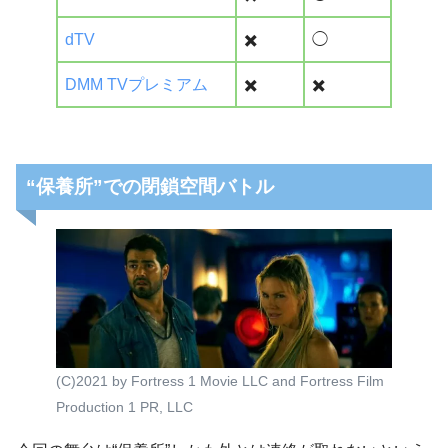
dTV
✖️
◯
DMM TVプレミアム
✖️
✖️
“保養所”での閉鎖空間バトル
(C)2021 by Fortress 1 Movie LLC and Fortress Film
Production 1 PR, LLC