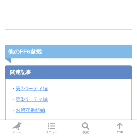
他のFF6盆栽
関連記事
・
第2パーティ編
・
第3パーティ編
・
お留守番組編
SHARE
ホーム
メニュー
検索
TOP