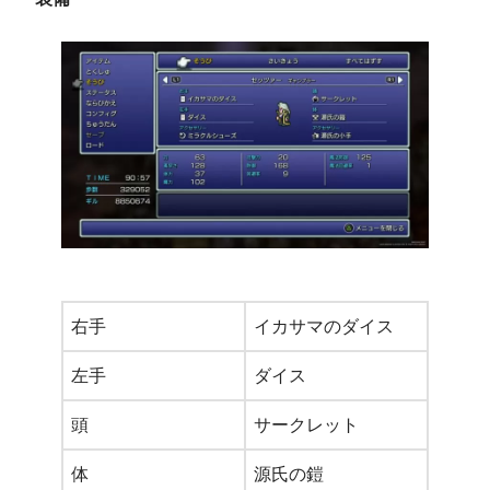
右手
イカサマのダイス
左手
ダイス
頭
サークレット
体
源氏の鎧