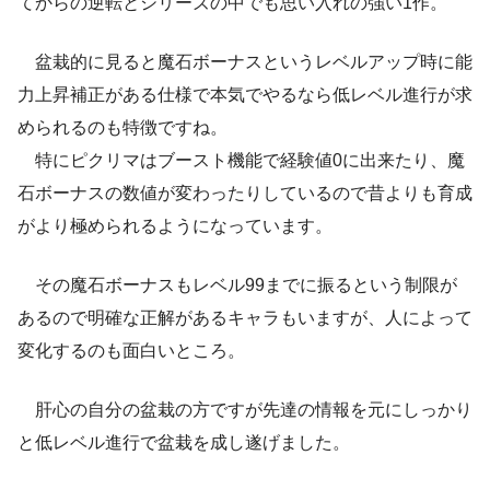
てからの逆転とシリーズの中でも思い入れの強い1作。
盆栽的に見ると魔石ボーナスというレベルアップ時に能
力上昇補正がある仕様で本気でやるなら低レベル進行が求
められるのも特徴ですね。
特にピクリマはブースト機能で経験値0に出来たり、魔
石ボーナスの数値が変わったりしているので昔よりも育成
がより極められるようになっています。
その魔石ボーナスもレベル99までに振るという制限が
あるので明確な正解があるキャラもいますが、人によって
変化するのも面白いところ。
肝心の自分の盆栽の方ですが先達の情報を元にしっかり
と低レベル進行で盆栽を成し遂げました。