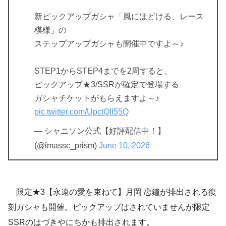
新ピックアップガシャ「風にほどける、レース
模様」の
ステップアップガシャも開催中ですよ～♪
STEP1からSTEP4までを2周すると、
ピックアップ★3/SSRが確定で登場する
ガシャチケットがもらえますよ～♪
pic.twitter.com/UpctQII55Q
— シャニソン公式【好評配信中！】
(@imassc_prism)
June 10, 2026
限定★3【永遠の愛を束ねて】月岡 恋鐘が排出される復
刻ガシャも開催。ピックアップはされていませんが限定
SSRのはづきやにちかも排出されます。