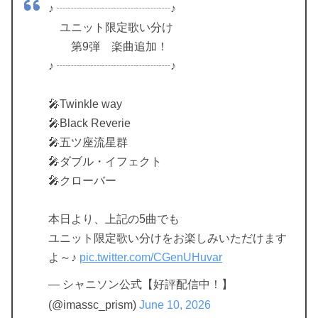
♪ ┈┈┈┈┈┈┈┈┈┈♪
ユニット限定歌い分け
第9弾 楽曲追加！
♪ ┈┈┈┈┈┈┈┈┈┈♪
🎤Twinkle way
🎤Black Reverie
🎤五ツ座流星群
🎤ダブル・イフェクト
🎤クローバー
本日より、上記の5曲でも
ユニット限定歌い分けをお楽しみいただけます
よ～♪
pic.twitter.com/CGenUHuvar
— シャニソン公式【好評配信中！】
(@imassc_prism)
June 10, 2026