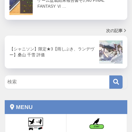
ゲーム盆栽結果報告書その40 FINAL
FANTASY Ⅵ …
次の記事
【シャニソン】限定★3【雨しぶき、ランデヴ
ー】桑山 千雪 評価
MENU