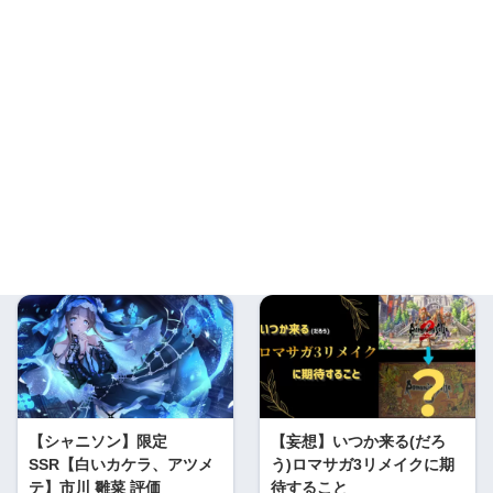
【シャニソン】限定
【妄想】いつか来る(だろ
SSR【白いカケラ、アツメ
う)ロマサガ3リメイクに期
テ】市川 雛菜 評価
待すること