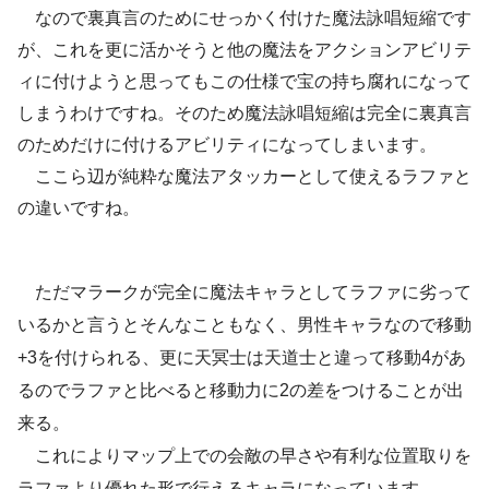
なので裏真言のためにせっかく付けた魔法詠唱短縮です
が、これを更に活かそうと他の魔法をアクションアビリテ
ィに付けようと思ってもこの仕様で宝の持ち腐れになって
しまうわけですね。そのため魔法詠唱短縮は完全に裏真言
のためだけに付けるアビリティになってしまいます。
ここら辺が純粋な魔法アタッカーとして使えるラファと
の違いですね。
ただマラークが完全に魔法キャラとしてラファに劣って
いるかと言うとそんなこともなく、男性キャラなので移動
+3を付けられる、更に天冥士は天道士と違って移動4があ
るのでラファと比べると移動力に2の差をつけることが出
来る。
これによりマップ上での会敵の早さや有利な位置取りを
ラファより優れた形で行えるキャラになっています。