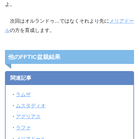
よ。
次回はオルランドゥ…ではなくそれより先に
メリアドー
ル
の方を育成します。
他のFFTIC盆栽結果
関連記事
・
ラムザ
・
ムスタディオ
・
アグリアス
・
ラファ
・
メリアドール