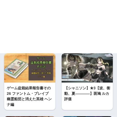
ゲーム盆栽結果報告書その
【シャニソン】★3【波、衝
26 ファントム・ブレイブ
動、夏――――】斑鳩 ルカ
幽霊船団と消えた英雄 ヘン
評価
ナ編