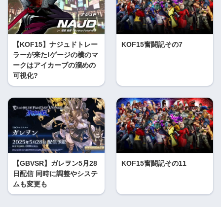
【KOF15】ナジュドトレー
KOF15奮闘記その7
ラーが来た!ゲージの横のマ
ークはアイカーブの溜めの
可視化?
【GBVSR】ガレヲン5月28
KOF15奮闘記その11
日配信 同時に調整やシステ
ムも変更も