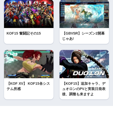
KOF15 奮闘記その15
【GBVSR】シーズン2開幕
じゃあ!
【KOF XV】 KOF15各シス
【KOF15】追加キャラ、デ
テム所感
ュオロンのPVと実装日発表
後、調整も来ますよ