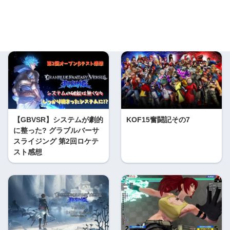
【GBVSR】システムが劇的
KOF15奮闘記その7
に整った? グラブルバーサ
スライジング 第2回ロケテ
スト感想