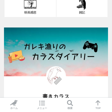
映画感想
雑記
書きカラス
ホーム
メニュー
検索
TOP
引きこもり中にゲームと映画に癒しを見出した底辺カラ