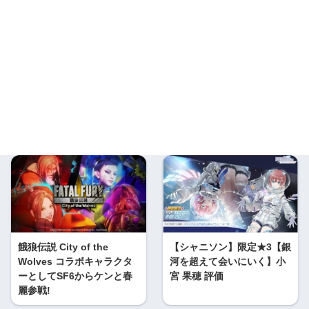
餓狼伝説 City of the
【シャニソン】限定★3【銀
Wolves コラボキャラクタ
河を超えて会いにいく】小
ーとしてSF6からケンと春
宮 果穂 評価
麗参戦!