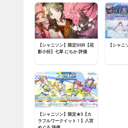
【シャニソン】限定SSR【花
【シャニソ
影小径】七草 にちか 評価
【シャニソン】限定★3【カ
ラフルワークイット！】八宮
めぐる 評価