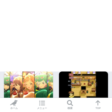
【シャニソン】楽しかった
【LUNAR リマスターコレ
ホーム
メニュー
検索
TOP
ぜ初めてのエイプリルフー
クション】損はさせない 序