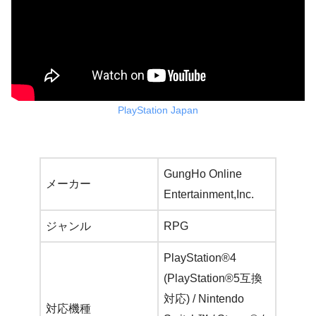
PlayStation Japan
GungHo Online
メーカー
Entertainment,Inc.
ジャンル
RPG
PlayStation®4
(PlayStation®5互換
対応) / Nintendo
対応機種