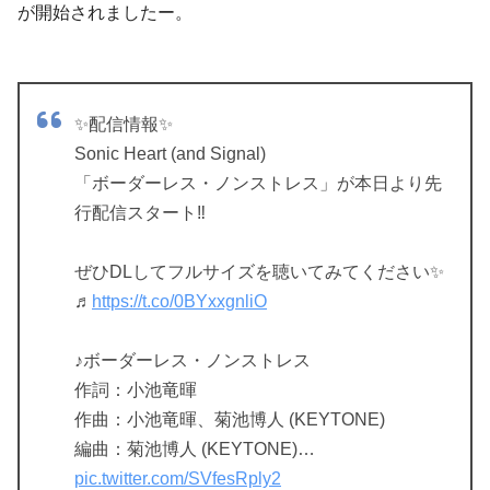
が開始されましたー。
✨配信情報✨
Sonic Heart (and Signal)
「ボーダーレス・ノンストレス」が本日より先
行配信スタート‼️
ぜひDLしてフルサイズを聴いてみてください✨
♬
https://t.co/0BYxxgnliO
♪ボーダーレス・ノンストレス
作詞：小池竜暉
作曲：小池竜暉、菊池博人 (KEYTONE)
編曲：菊池博人 (KEYTONE)…
pic.twitter.com/SVfesRply2