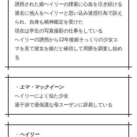
誘拐された娘ヘイリーの捜索に心血を注ぎ続ける
過去に他人をヘイリーと思い込み迷惑行為で訴え
られ、自身も精神鑑定を受けた
現在は学生の写真撮影の仕事をしている
ヘイリーの誘拐から12年後娘そっくりの少女エ
マを見て彼女を娘だと確信して周囲を調査し始め
る
・
エマ・マックイーン
ヘイリーによく似た少女
過干渉で過保護な母スーザンに辟易している
・
ヘイリー