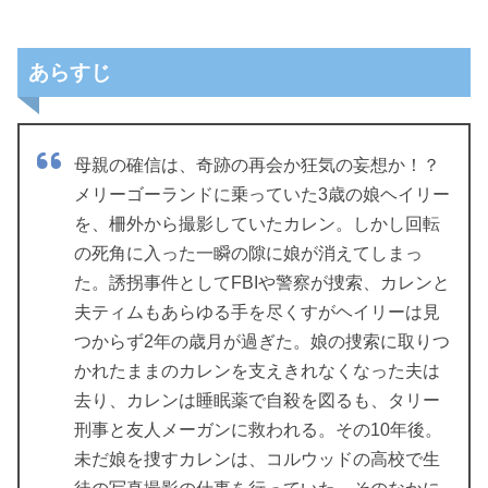
あらすじ
母親の確信は、奇跡の再会か狂気の妄想か！？
メリーゴーランドに乗っていた3歳の娘ヘイリー
を、柵外から撮影していたカレン。しかし回転
の死角に入った一瞬の隙に娘が消えてしまっ
た。誘拐事件としてFBIや警察が捜索、カレンと
夫ティムもあらゆる手を尽くすがヘイリーは見
つからず2年の歳月が過ぎた。娘の捜索に取りつ
かれたままのカレンを支えきれなくなった夫は
去り、カレンは睡眠薬で自殺を図るも、タリー
刑事と友人メーガンに救われる。その10年後。
未だ娘を捜すカレンは、コルウッドの高校で生