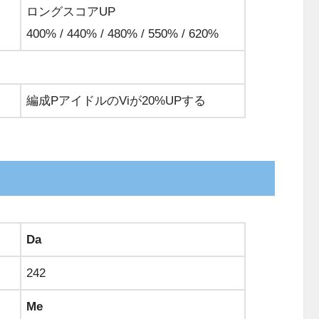
ロングスコアUP
400% / 440% / 480% / 550% / 620%
編成PアイドルのViが20%UPする
Da
242
Me