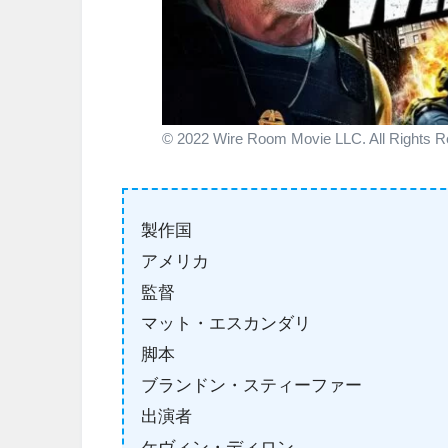
© 2022 Wire Room Movie LLC. All Rights R
製作国
アメリカ
監督
マット・エスカンダリ
脚本
ブランドン・スティーファー
出演者
ケヴィン・ディロン