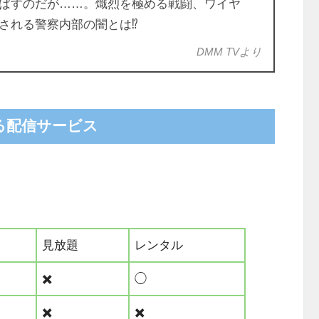
ばすのだが……。熾烈を極める戦闘、ワイヤ
される警察内部の闇とは⁉
DMM TVより
る配信サービス
見放題
レンタル
✖️
◯
✖️
✖️