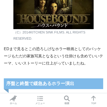
（C）2014KITCHEN SINK FILMS. ALL RIGHTS
RESERVED.
EDまで見るとこの恐ろしげなホラー映画としてのパッケ
ージもただの家族写真となるという仕掛けも含めていいテ
ーマ、いいストーリーに仕上がっていましたね。
序盤と終盤で緩急あるホラー演出
ホーム
メニュー
検索
TOP