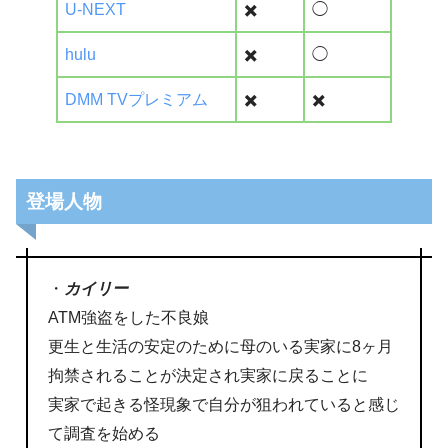
U-NEXT
✖️
◯
hulu
✖️
◯
DMM TVプレミアム
✖️
✖️
登場人物
・
カイリー
ATM強盗をした不良娘
更生と生活の安定のために母のいる実家に8ヶ月
拘禁されることが決定され実家に戻ることに
実家で起きる怪現象で自分が狙われていると感じ
て調査を始める