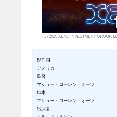
(C) 2025 XENO INVESTMENT GROUP, LLC. 
製作国
アメリカ
監督
マシュー・ローレン・オーツ
脚本
マシュー・ローレン・オーツ
出演者
ルル・ウィルソン