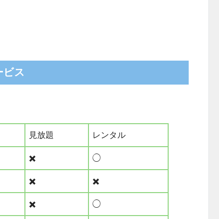
ービス
見放題
レンタル
✖️
◯
✖️
✖️
✖️
◯