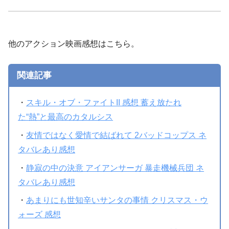
他のアクション映画感想はこちら。
関連記事
・
スキル・オブ・ファイトII 感想 蓄え放たれ
た“熱”と最高のカタルシス
・
友情ではなく愛情で結ばれて 2バッドコップス ネ
タバレあり感想
・
静寂の中の決意 アイアンサーガ 暴走機械兵団 ネ
タバレあり感想
・
あまりにも世知辛いサンタの事情 クリスマス・ウ
ォーズ 感想