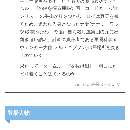
エラーを重ねる中、科学者である元妻からタイ
ムループの鍵を握る極秘計画「コードネーム”オ
シリス“」の手掛かりをつかむ。ロイは真実を暴
くため、追われる身となった元妻(ナオミ・ワッ
ツ)を救うため、今度は自ら殺し屋集団の元に出
向き追い詰め、計画の責任者である軍属科学者
ヴェンター大佐(メル・ギブソン)の居場所を突き
止めていく。
果たして、タイムループを抜け出し、明日にた
どり着くことはできるのか―
Amazon商品ページより
登場人物