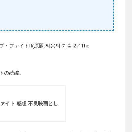
ァイトII(原題:싸움의 기술 2／The
トの続編。
ァイト 感想 不良映画とし