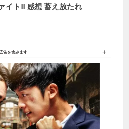
イトII 感想 蓄え放たれ
広告を含みます