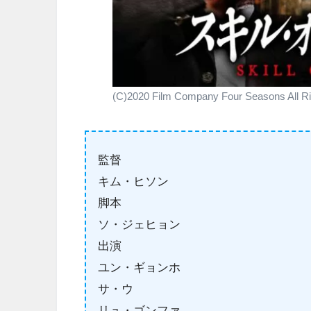
(C)2020 Film Company Four Seasons All Ri
監督
キム・ヒソン
脚本
ソ・ジェヒョン
出演
ユン・ギョンホ
サ・ウ
リュ・ゴンファ