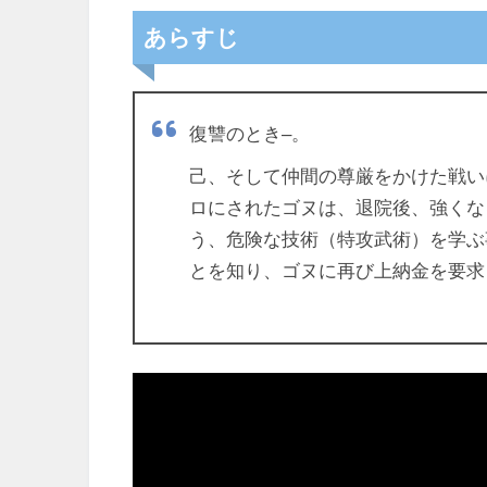
あらすじ
復讐のとき–。
己、そして仲間の尊厳をかけた戦い
ロにされたゴヌは、退院後、強くな
う、危険な技術（特攻武術）を学ぶ
とを知り、ゴヌに再び上納金を要求