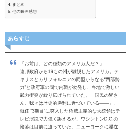
まとめ
他の映画感想
あらすじ
「お前は、どの種類のアメリカ人だ？」
連邦政府から19もの州が離脱したアメリカ。テ
キサスとカリフォルニアの同盟からなる“西部勢
力”と政府軍の間で内戦が勃発し、各地で激しい
武力衝突が繰り広げられていた。「国民の皆さ
ん、我々は歴史的勝利に近づいている——」。
就任 “3期目”に突入した権威主義的な大統領はテ
レビ演説で力強く訴えるが、ワシントンD.C.の
陥落は目前に迫っていた。ニューヨークに滞在