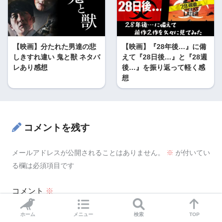
【映画】分たれた男達の悲
【映画】『28年後…』に備
しきすれ違い 鬼と獣 ネタバ
えて『28日後…』と『28週
レあり感想
後…』を振り返って軽く感
想
コメントを残す
メールアドレスが公開されることはありません。
※
が付いてい
る欄は必須項目です
コメント
※
ホーム
メニュー
検索
TOP