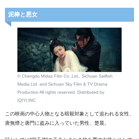
泥棒と悪女
© Chengdu Midas Film Co.,Ltd., Sichuan Sailfish
Media Ltd. and Sichuan Sky Film & TV Drama
Production All rights reserved. Distributed by
iQIYI,INC.
この映画の中心人物となる暗殺対象として追われる女性、
唐無煙と唐門に盗みに入っていた男性、楚晨。