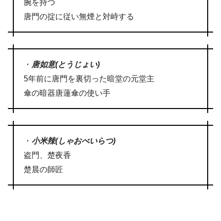
腕を持つ
唐門の掟に従い無煙と対峙する
・
唐如意(とうじょい)
5年前に唐門を裏切った暗堂の元堂主
傘の暗器唐蓮傘の使い手
・
小米辣(しゃおべいらつ)
盗門、楚夜香
楚晨の師匠