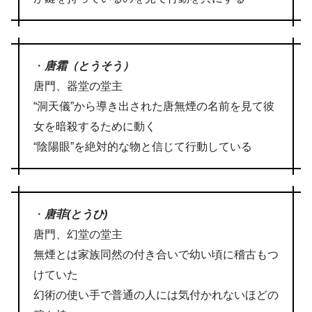
・
唐霜（とうそう）
唐門、器堂の堂主
“洞天儀”から導き出された唐無煙の名前を見て彼
女を暗殺するために動く
“陰陽眼”を絶対的な物と信じて行動している
・
唐菲(とうひ)
唐門、幻堂の堂主
無煙とは家族同然の付き合いで幼い頃に稽古もつ
けていた
幻術の使い手で普通の人には気付かれないほどの