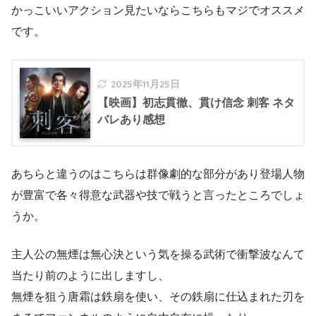
かっこいいアクション見たいならこちらもマジでオススメ
です。
2025年11月25日
【映画】初志貫徹、貫け信念 刺客 ネタ
バレあり感想
あちらと違うのはこちらは群像劇的な部分があり登場人物
が豊富で各々得意な武器や技で戦うと言ったところでしょ
うか。
主人公の無煙は無心決という気を操る武術で衝撃波なんて
当たり前のように出しますし、
無煙を狙う唐霜は鉄扇を使い、その鉄扇に仕込まれた刃を