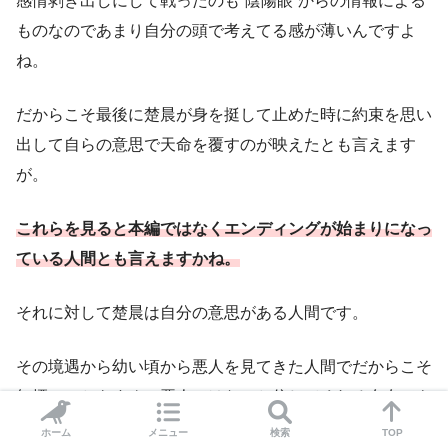
感情剥き出しにして戦ったのも“陰陽眼”からの情報による
ものなのであまり自分の頭で考えてる感が薄いんですよ
ね。
だからこそ最後に楚晨が身を挺して止めた時に約束を思い
出して自らの意思で天命を覆すのが映えたとも言えます
が。
これらを見ると本編ではなくエンディングが始まりになっ
ている人間とも言えます
か
ね。
それに対して楚晨は自分の意思がある人間です。
その境遇から幼い頃から悪人を見てきた人間でだからこそ
無煙のことをすぐに悪人ではないと信じてくれる存在でも
ありました。
ホーム
メニュー
検索
TOP