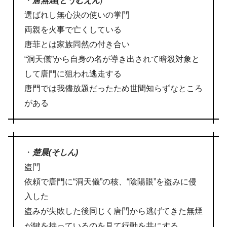
・
唐無煙(とうむえん
)
選ばれし無心決の使いの掌門
両親を火事で亡くしている
唐菲とは家族同然の付き合い
“洞天儀”から自身の名が導き出されて暗殺対象と
して唐門に狙われ逃走する
唐門では我儘放題だったため世間知らずなところ
がある
・
楚晨(そしん)
盗門
依頼で唐門に“洞天儀”の核、“陰陽眼”を盗みに侵
入した
盗みが失敗した後同じく唐門から逃げてきた無煙
が鍵を持っているのを見て行動を共にする