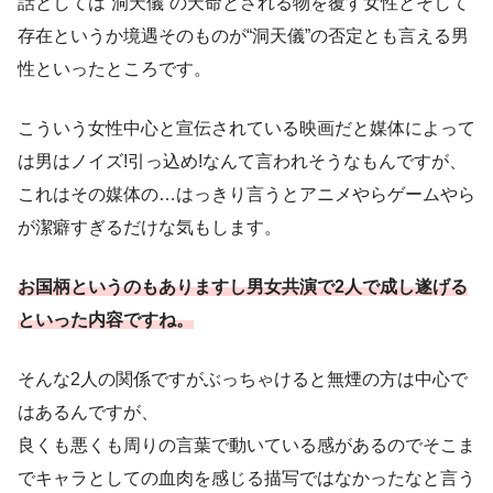
話としては“洞天儀”の天命とされる物を覆す女性とそして
存在というか境遇そのものが“洞天儀”の否定とも言える男
性といったところです。
こういう女性中心と宣伝されている映画だと媒体によって
は男はノイズ!引っ込め!なんて言われそうなもんですが、
これはその媒体の…はっきり言うとアニメやらゲームやら
が潔癖すぎるだけな気もします。
お国柄というのもありますし男女共演で2人で成し遂げる
といった内容ですね。
そんな2人の関係ですがぶっちゃけると無煙の方は中心で
はあるんですが、
良くも悪くも周りの言葉で動いている感があるのでそこま
でキャラとしての血肉を感じる描写ではなかったなと言う