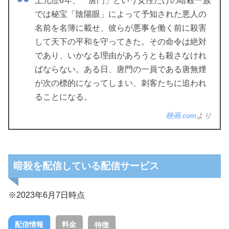
上元歴6年、「唐門」という女性だけの暗殺一族
では秘宝「陰陽眼」によって予知された悪人の
名前を名簿に載せ、彼らが悪事を働く前に殺害
して天下の平和を守ってきた。その命令は絶対
であり、いかなる理由があろうとも殺さなけれ
ばならない。ある日、唐門の一員である唐無煙
が次の標的になってしまい、刺客たちに追われ
ることになる。
映画.com
より
暗殺を配信している配信サービス
※2023年6月7日時点
配信情報
料金
特徴