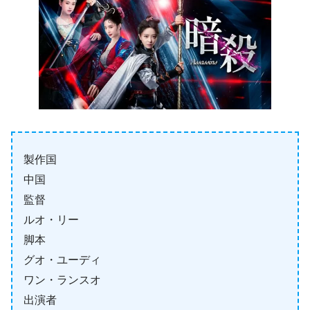
製作国
中国
監督
ルオ・リー
脚本
グオ・ユーディ
ワン・ランスオ
出演者