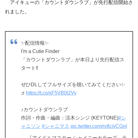
アイキューの「カウントダウンラブ」が先行配信開始さ
れました。
✨配信情報✨
I'm a Cutie Finder
「カウントダウンラブ」が本日より先行配信ス
タート‼️
ぜひDLしてフルサイズを聴いてみてください✨
♬
https://t.co/xF5VB0l2Vy
♪カウントダウンラブ
作詞・作曲・編曲：涼木シンジ (KEYTONE)
#シ
ャニソン
#シャニマス
pic.twitter.com/rv8civCGnI
— 『アイドルマスター シャイニーカラーズ』ラ