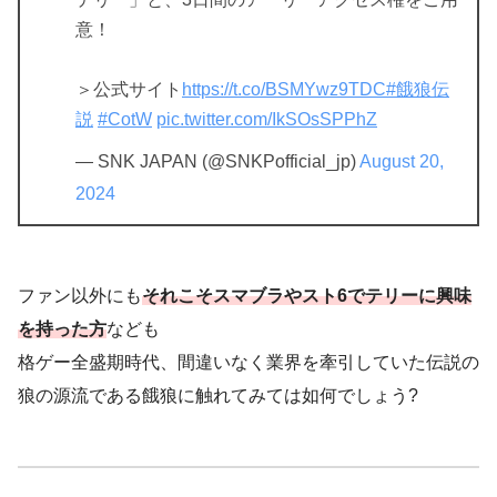
意！
＞公式サイト
https://t.co/BSMYwz9TDC
#餓狼伝
説
#CotW
pic.twitter.com/IkSOsSPPhZ
— SNK JAPAN (@SNKPofficial_jp)
August 20,
2024
ファン以外にも
それこそスマブラやスト6でテリーに興味
を持った方
なども
格ゲー全盛期時代、間違いなく業界を牽引していた伝説の
狼の源流である餓狼に触れてみては如何でしょう?