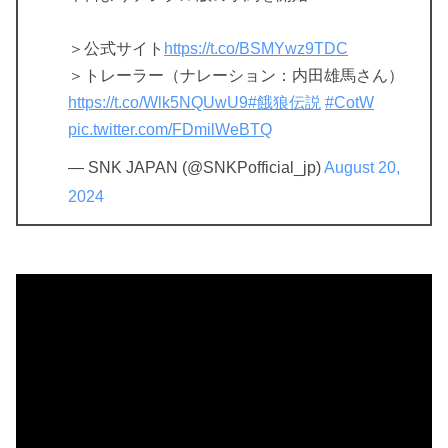
＞公式サイト
https://t.co/BSMYwz9TDC
＞トレーラー（ナレーション：内田雄馬さん）
https://t.co/Wlk5NQUwU9
#餓狼伝説
#CotW
pic.twitter.com/FDmilWeBTQ
— SNK JAPAN (@SNKPofficial_jp)
August 20,
2024