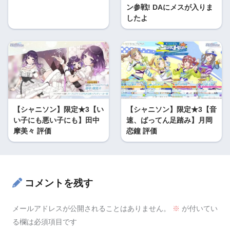
ン参戦! DAにメスが入りま
したよ
【シャニソン】限定★3【い
【シャニソン】限定★3【音
い子にも悪い子にも】田中
速、ばってん足踏み】月岡
摩美々 評価
恋鐘 評価
コメントを残す
メールアドレスが公開されることはありません。
※
が付いてい
る欄は必須項目です