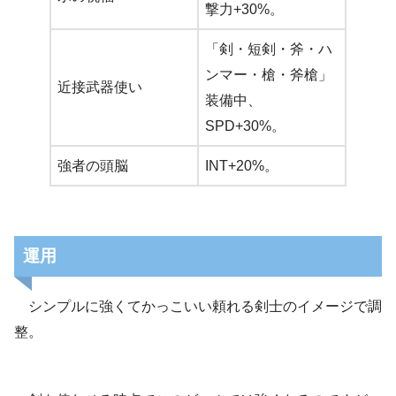
撃力+30%。
「剣・短剣・斧・ハ
ンマー・槍・斧槍」
近接武器使い
装備中、
SPD+30%。
強者の頭脳
INT+20%。
運用
シンプルに強くてかっこいい頼れる剣士のイメージで調
整。