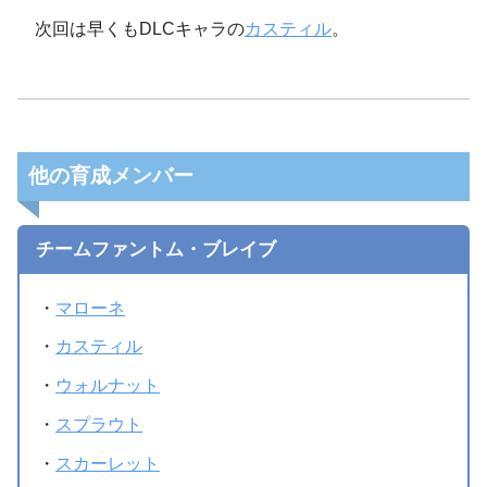
次回は早くもDLCキャラの
カスティル
。
他の育成メンバー
チームファントム・ブレイブ
・
マローネ
・
カスティル
・
ウォルナット
・
スプラウト
・
スカーレット