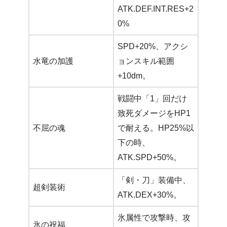
ATK.DEF.INT.RES+2
0%
SPD+20%、アクシ
水竜の加護
ョンスキル範囲
+10dm。
戦闘中「1」回だけ
致死ダメージをHP1
不屈の魂
で耐える。HP25%以
下の時、
ATK.SPD+50%。
「剣・刀」装備中、
超剣装術
ATK.DEX+30%。
氷属性で攻撃時、攻
氷の祝福