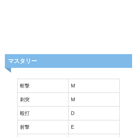
マスタリー
斬撃
M
刺突
M
殴打
D
射撃
E