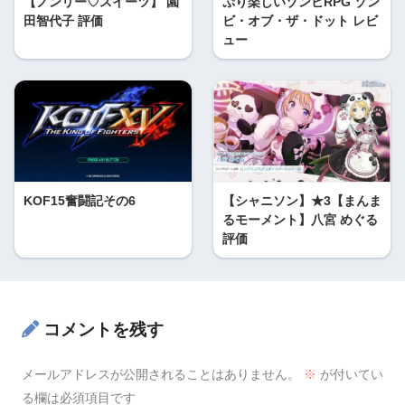
【ノンリー♡スイーツ】 園
ぷり楽しいゾンビRPG ゾン
田智代子 評価
ビ・オブ・ザ・ドット レビ
ュー
KOF15奮闘記その6
【シャニソン】★3【まんま
るモーメント】八宮 めぐる
評価
コメントを残す
メールアドレスが公開されることはありません。
※
が付いてい
る欄は必須項目です