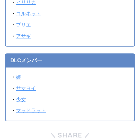
・
ピリリカ
・
コルネット
・
プリエ
・
アサギ
DLCメンバー
・
姫
・
サマヨイ
・
少女
・
マッドラット
SHARE