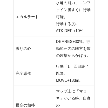
水竜の能力。コンフ
ァイン後すぐに行動
エカルラート
可能。
行動する度に
ATK.DEF +10%
DEF.RES+30%。行
護りの心
動範囲内の味方を敵
の攻撃からかばう。
行動「1」回目終了
完全憑依
以降、
MOVE+18dm。
マップ上に「マロー
ネ」がいる時、自身
最高の相棒
の