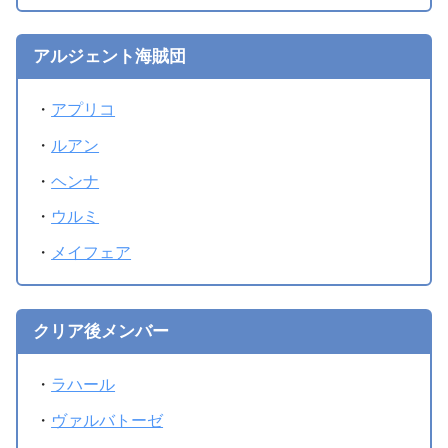
アルジェント海賊団
・
アプリコ
・
ルアン
・
ヘンナ
・
ウルミ
・
メイフェア
クリア後メンバー
・
ラハール
・
ヴァルバトーゼ