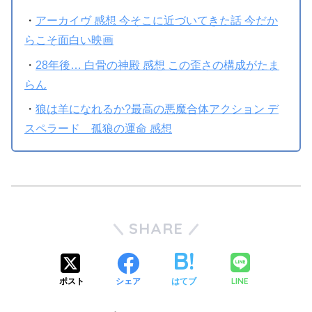
・
アーカイヴ 感想 今そこに近づいてきた話 今だか
らこそ面白い映画
・
28年後… 白骨の神殿 感想 この歪さの構成がたま
らん
・
狼は羊になれるか?最高の悪魔合体アクション デ
スペラード 孤狼の運命 感想
SHARE
LINE
ポスト
シェア
はてブ