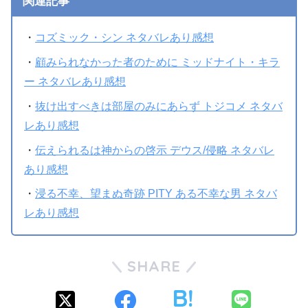
関連記事
・
コズミック・シン ネタバレあり感想
・
顧みられなかった者のために ミッドナイト・キラ
ー ネタバレあり感想
・
抜け出すべきは部屋のみにあらず トジコメ ネタバ
レあり感想
・
伝えられるは神からの啓示 デウス/侵略 ネタバレ
あり感想
・
浸る不幸、望まぬ奇跡 PITY ある不幸な男 ネタバ
レあり感想
SHARE