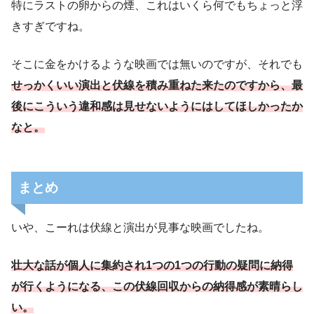
特にラストの卵からの煙、これはいくら何でもちょっと浮
きすぎですね。
蘇った死
体達と同じようにDNAが書き換えられていたと言う真実
そこに金をかけるような映画では無いのですが、それでも
でした。
せっかくいい演出と伏線を積み重ねた来たのですから、最
後にこういう違和感は見せないようにはしてほしかったか
なと。
まとめ
いや、こーれは伏線と演出が見事な映画でしたね。
壮大な話が個人に集約され1つの1つの行動の疑問に納得
が行くようになる、この伏線回収からの納得感が素晴らし
い。