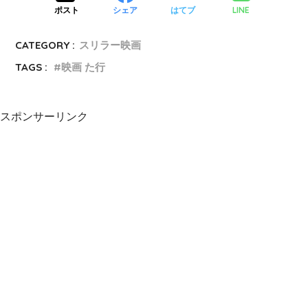
ローレンの旅路の話だったと分かるところもまた
LINE
ポスト
シェア
はてブ
見事。
CATEGORY :
スリラー映画
TAGS :
映画 た行
スポンサーリンク
これはいい映画ですよ。