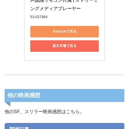
声認識リモコン付属 | ストリーミ
ングメディアプレーヤー
53-027984
Amazonで見る
求めた旅のゴールには実は最初から到達しており、彼らが
やってくることによりゴールが作られて彼女はようやく帰
楽天市場で見る
還します。
他の映画感想
他のSF、スリラー映画感想はこちら。