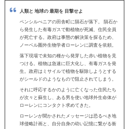
人類と 地球の 最期を 目撃せよ
ペンシルべニアの田舎町に隕石が落下。 隕石か
ら発生した有毒ガスで動植物が死滅、住民全員
が死亡する。政府は事態の解決策を探るため、
ノーベル圏外生物学者ローレンに調査を依頼。
落下現場で未知の種から発芽した赤い植物を見
つける。植物は急速に巨大化し、有毒ガスを発
生。政府はミサイルで植物を駆除しようとする
がシールドのようなもので阻止されてしまう。
それに呼応するかのように亡くなった住民たち
が次々と蘇生し、ある男を使い地球外生命体が
ローレンにコンタクト求めてきた。
ローレンが聞かされたメッセージは恐るべき地
球侵略計画と、自分自身の幼い記憶に繋がる衝