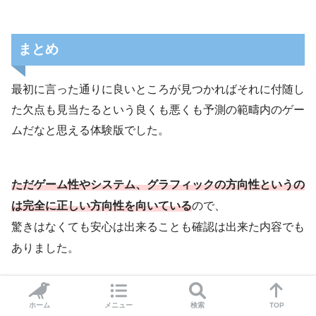
まとめ
最初に言った通りに良いところが見つかればそれに付随し
た欠点も見当たるという良くも悪くも予測の範疇内のゲー
ムだなと思える体験版でした。
ただゲーム性やシステム、グラフィックの方向性というの
は完全に正しい方向性を向いている
ので、
驚きはなくても安心は出来ることも確認は出来た内容でも
ありました。
ここから更に仲間が2人増えて、クラスチェンジも6つ解
禁されると考えると、
ホーム
メニュー
検索
TOP