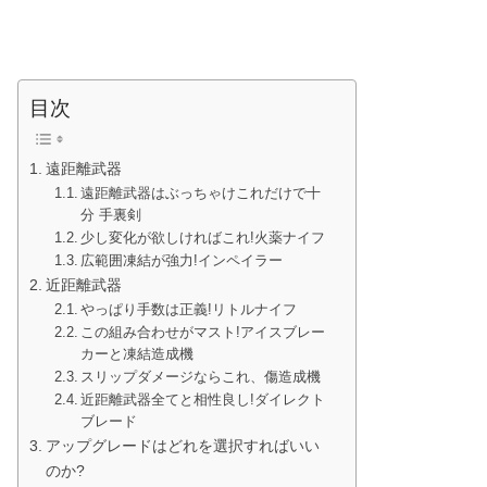
目次
遠距離武器
遠距離武器はぶっちゃけこれだけで十
分 手裏剣
少し変化が欲しければこれ!火薬ナイフ
広範囲凍結が強力!インペイラー
近距離武器
やっぱり手数は正義!リトルナイフ
この組み合わせがマスト!アイスブレー
カーと凍結造成機
スリップダメージならこれ、傷造成機
近距離武器全てと相性良し!ダイレクト
ブレード
アップグレードはどれを選択すればいい
のか?