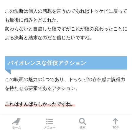
この決断は個人の感想を言うのであればトッケビに戻って
も最後に踏みとどまれた、
変わらないと自虐した彼ですがこれが彼の変わったことに
よる決断と結末なのだと信じたいですね。
バイオレンスな任侠アクション
この映画の魅力の1つであり、トッケビの存在感に説得力
を持たせる要素であるアクション。
これはすんばらしかったですね。
殴る、蹴る、斬る、刺すって感じでともかくキレのある情
ホーム
メニュー
検索
TOP
け容赦ない任侠アクション。