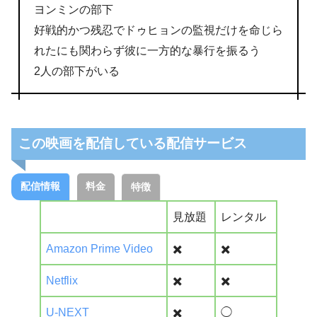
ヨンミンの部下
好戦的かつ残忍でドゥヒョンの監視だけを命じら
れたにも関わらず彼に一方的な暴行を振るう
2人の部下がいる
この映画を配信している配信サービス
配信情報
料金
特徴
見放題
レンタル
Amazon Prime Video
✖️
✖️
Netflix
✖️
✖️
U-NEXT
✖️
◯