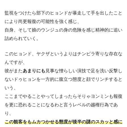
監視をつけたら部下のヒョンドが暴走して手を出したこと
により尚更報復の可能性を強く感じ、
自身、そして娘のウンジュの身の危険を感じ精神的に追い
詰められていく。
このヒョンド、ヤクザというよりはチンピラ寄りな存在な
んですが、
彼がまた
あまりにも
見事な憎らしい演技で足を洗い反撃し
ないドゥヒョンを一方的に腹立つ態度と顔でリンチすると
いう、
ここまでやることやってしまったらそりゃヨンミンも報復
を更に恐れることになるわと言うレベルの越権行為であ
り、
この観客をもムカつかせる態度が後半の謎のスカッと感に