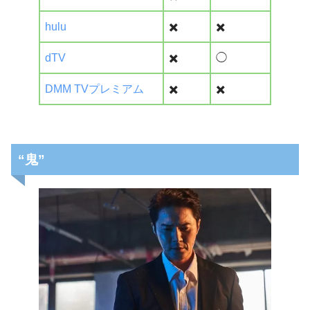
hulu
✖️
✖️
dTV
✖️
◯
DMM TVプレミアム
✖️
✖️
“鬼”