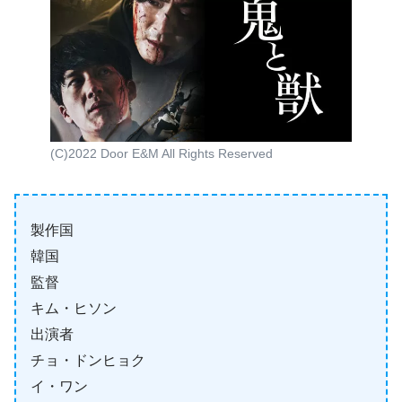
(C)2022 Door E&M All Rights Reserved
製作国
韓国
監督
キム・ヒソン
出演者
チョ・ドンヒョク
イ・ワン