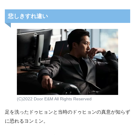
悲しきすれ違い
(C)2022 Door E&M All Rights Reserved
足を洗ったドゥヒョンと当時のドゥヒョンの真意が知らず
に恐れるヨンミン。