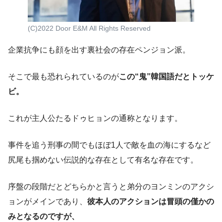
(C)2022 Door E&M All Rights Reserved
企業抗争にも顔を出す裏社会の存在ペンジョン派。
そこで最も恐れられているのが
この“鬼”韓国語だとトッケ
ビ。
これが主人公たるドゥヒョンの通称となります。
事件を追う刑事の間でもほぼ1人で敵を血の海にするなど
尻尾も掴めない伝説的な存在として有名な存在です。
序盤の段階だとどちらかと言うと弟分のヨンミンのアクシ
ョンがメインであり、
彼本人のアクションは冒頭の僅かの
みとなるのですが、