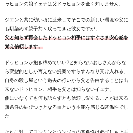
ゥヒョンの娘イェナは父ドゥヒョンを全く知りません。
ジエンと共に幼い頃に渡米してそこでの新しい環境や父に
も馴染めず親子共々戻ってきた彼女ですが、
父と知らず再会したドゥヒョン相手にはすぐさま安心感を
覚え信頼します。
ドゥヒョンが抱き締めていい?と知らないおしさんからな
ら変態的としか言えない提案ですらすんなり受け入れる、
自身の殺し屋という過去の行いから父と告白することは出
来ないドゥヒョン、相手を父とは知らないイェナ、
側にいなくても何も語らずとも信頼し愛することが出来る
無条件の結びつきとなる血という本能を感じる関係性でし
た。
それに対してヨンミンとウンジュの関係性は必ずしも上手