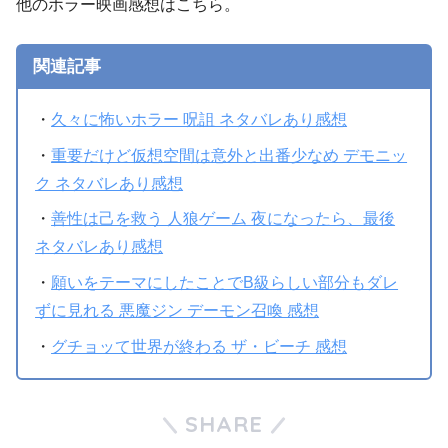
他のホラー映画感想はこちら。
関連記事
・
久々に怖いホラー 呪詛 ネタバレあり感想
・
重要だけど仮想空間は意外と出番少なめ デモニッ
ク ネタバレあり感想
・
善性は己を救う 人狼ゲーム 夜になったら、最後
ネタバレあり感想
・
願いをテーマにしたことでB級らしい部分もダレ
ずに見れる 悪魔ジン デーモン召喚 感想
・
グチョッて世界が終わる ザ・ビーチ 感想
記号がしっか
SHARE
りハマったかのような変な気持ちよさがあるラストでし