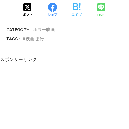
た。
LINE
ポスト
シェア
はてブ
儀式に関しては犯人の望みは叶う結果とな
CATEGORY :
ホラー映画
りましたね。
TAGS :
映画 ま行
本当に救いたいと思った望みは叶うことは
なかったわけですが…
スポンサーリンク