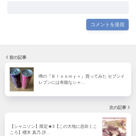
前の記事
噂の『Ｂｌｏｏｍｙ＋』買ってみた セブンイ
レブンには有能なシャ…
次の記事
【シャニソン】限定★3【この大地に息吹くこ
ころ】櫻木 真乃 評…