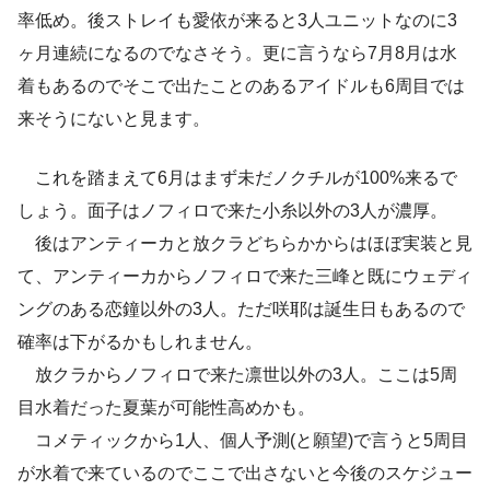
率低め。後ストレイも愛依が来ると3人ユニットなのに3
ヶ月連続になるのでなさそう。更に言うなら7月8月は水
着もあるのでそこで出たことのあるアイドルも6周目では
来そうにないと見ます。
これを踏まえて6月はまず未だノクチルが100%来るで
しょう。面子はノフィロで来た小糸以外の3人が濃厚。
後はアンティーカと放クラどちらかからはほぼ実装と見
て、アンティーカからノフィロで来た三峰と既にウェディ
ングのある恋鐘以外の3人。ただ咲耶は誕生日もあるので
確率は下がるかもしれません。
放クラからノフィロで来た凛世以外の3人。ここは5周
目水着だった夏葉が可能性高めかも。
コメティックから1人、個人予測(と願望)で言うと5周目
が水着で来ているのでここで出さないと今後のスケジュー