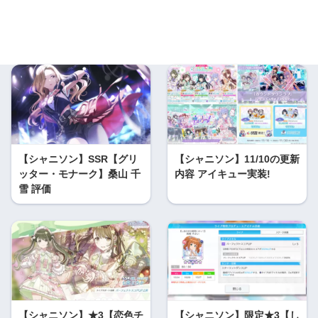
【シャニソン】SSR【グリ
【シャニソン】11/10の更新
ッター・モナーク】桑山 千
内容 アイキュー実装!
雪 評価
【シャニソン】★3【恋色チ
【シャニソン】限定★3【し