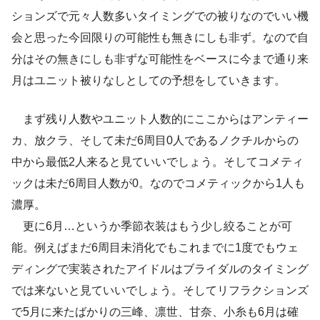
ションズで元々人数多いタイミングでの被りなのでいい機
会と思った今回限りの可能性も無きにしも非ず。なので自
分はその無きにしも非ずな可能性をベースに今まで通り来
月はユニット被りなしとしての予想をしていきます。
まず残り人数やユニット人数的にここからはアンティー
カ、放クラ、そして未だ6周目0人であるノクチルからの
中から最低2人来ると見ていいでしょう。そしてコメティ
ックは未だ6周目人数が0。なのでコメティックから1人も
濃厚。
更に6月…というか季節衣装はもう少し絞ることが可
能。例えばまだ6周目未消化でもこれまでに1度でもウェ
ディングで実装されたアイドルはブライダルのタイミング
では来ないと見ていいでしょう。そしてリフラクションズ
で5月に来たばかりの三峰、凛世、甘奈、小糸も6月は確