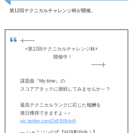
第12回テクニカルチャレンジ杯が開催。
╋━━
⚡️第12回テクニカルチャレンジ杯⚡️
開催中！
━━╋
課題曲『My time』の
スコアアタックに挑戦してみませんか～？
最高テクニカルランクに応じた報酬を
後日獲得できますよ～♪
pic.twitter.com/ZxEBl9ckr9
— シャニソン公式【好評配信中！】