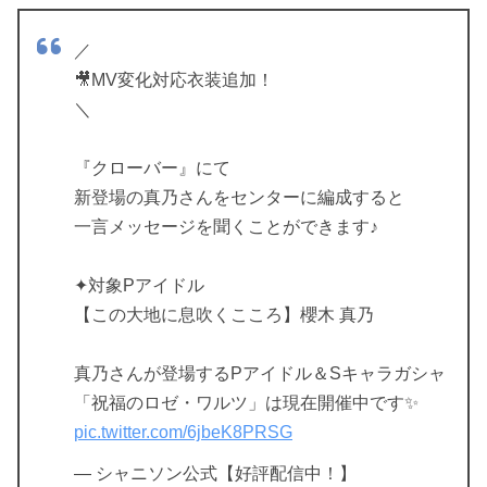
／
🎥MV変化対応衣装追加！
＼
『クローバー』にて
新登場の真乃さんをセンターに編成すると
一言メッセージを聞くことができます♪
✦対象Pアイドル
【この大地に息吹くこころ】櫻木 真乃
真乃さんが登場するPアイドル＆Sキャラガシャ
「祝福のロゼ・ワルツ」は現在開催中です✨
pic.twitter.com/6jbeK8PRSG
— シャニソン公式【好評配信中！】