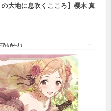
この大地に息吹くこころ】櫻木 真
広告を含みます