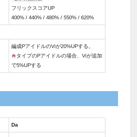
フリックスコアUP
400% / 440% / 480% / 550% / 620%
編成PアイドルのViが20%UPする。
タイプのPアイドルの場合、Viが追加
で5%UPする
Da