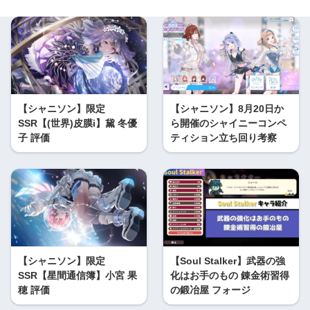
【シャニソン】限定
【シャニソン】8月20日か
SSR【(世界)皮膜i】黛 冬優
ら開催のシャイニーコンペ
子 評価
ティション立ち回り考察
【シャニソン】限定
【Soul Stalker】武器の強
SSR【星間通信簿】小宮 果
化はお手のもの 錬金術習得
穂 評価
の鍛冶屋 フォージ