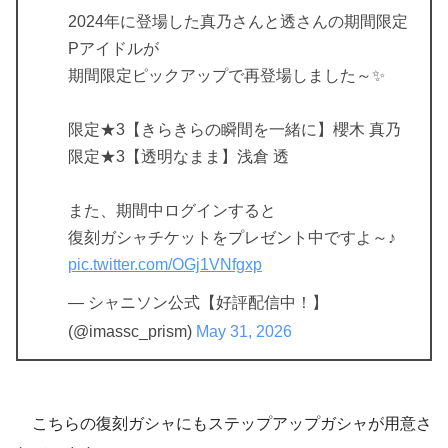
2024年に登場した真乃さんと透さんの期間限定
Pアイドルが
期間限定ピックアップで再登場しました～✨
限定★3【きらきらの瞬間を一緒に】櫻木 真乃
限定★3【透明なまま】浅倉 透
また、期間中ログインすると
復刻ガシャチケットをプレゼント中ですよ～♪
pic.twitter.com/OGj1VNfgxp
— シャニソン公式【好評配信中！】
(@imassc_prism)
May 31, 2026
こちらの復刻ガシャにもステップアップガシャが用意さ