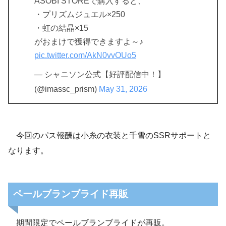
ASOBI STOREで購入すると、
・プリズムジュエル×250
・虹の結晶×15
がおまけで獲得できますよ～♪
pic.twitter.com/AkN0vvOUo5
— シャニソン公式【好評配信中！】
(@imassc_prism)
May 31, 2026
今回のパス報酬は小糸の衣装と千雪のSSRサポートと
なります。
ペールブランブライド再販
期間限定でペールブランブライドが再販。