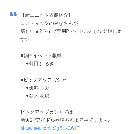
【新ユニット衣装紹介】
コメティックのみなさんが
新しい★2ライブ専用Pアイドルとして登場しま
す✨
■新曲イベント報酬
✦郁田 はるき
■ピックアップガシャ
✦斑鳩 ルカ
✦鈴木 羽那
ピックアップガシャでは
新★2Pアイドル登場率も上昇中ですよ～♪
pic.twitter.com/c2gBLsC61T